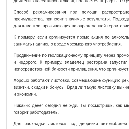
движению пассажиропотоков», полагается штраф в 100 р
Способ рекламирования при помощи распростран
преимущества, приносит значимые результаты. Подходи
для клиентов, проживающих на определенной территории
К примеру, если организуется промо акция по алкогол
занимать надпись о вреде чрезмерного употребления.
Продвижение по геолокационному принципу через промо
и недорого. К примеру, владелец ресторана запустил
непосредственной близости приглашения, что организует 
Хорошо работают листовки, совмещающие функцию рекла
визитки, скидки и бонусы. Вряд ли такую листовку выки
и экономии.
Никаких денег сегодня не жди. Ты посмотришь, как м
говорит работодатель.
Для раскладки листовок под дворники автомобилей