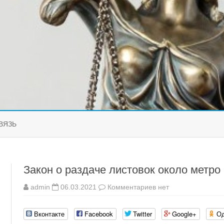
Перейти
к
ВЯЗЬ
содержимому
Закон о раздаче листовок около метро
к
admin
06.03.2021
Комментариев
нет
записи
Закон
о
Вконтакте
Facebook
Twitter
Google+
Од
раздаче
листовок