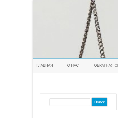
ГЛАВНАЯ
О НАС
ОБРАТНАЯ С
П
о
и