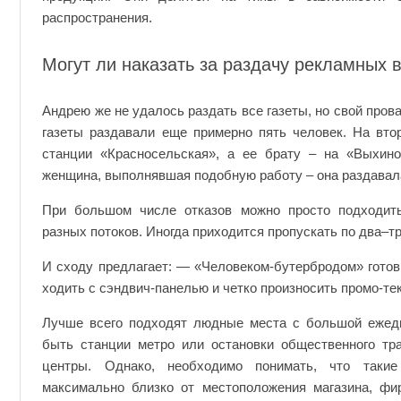
распространения.
Могут ли наказать за раздачу рекламных 
Андрею же не удалось раздать все газеты, но свой прова
газеты раздавали еще примерно пять человек. На вто
станции «Красносельская», а ее брату – на «Выхин
женщина, выполнявшая подобную работу – она раздавал
При большом числе отказов можно просто подходить
разных потоков. Иногда приходится пропускать по два–тр
И сходу предлагает: — «Человеком-бутербродом» гото
ходить с сэндвич-панелью и четко произносить промо-тек
Лучше всего подходят людные места с большой ежед
быть станции метро или остановки общественного тра
центры. Однако, необходимо понимать, что так
максимально близко от местоположения магазина, ф