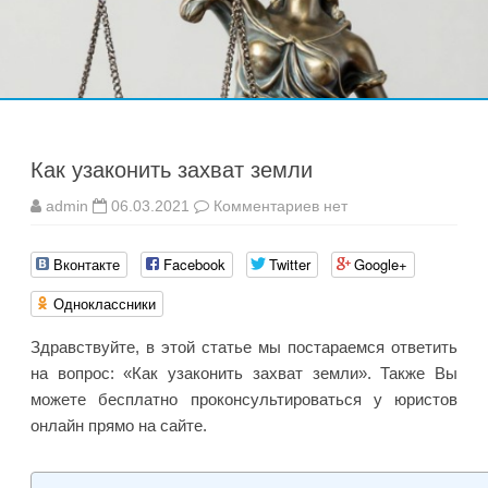
Перейти
к
содержимому
Как узаконить захват земли
к
admin
06.03.2021
Комментариев
нет
записи
Как
узаконить
Вконтакте
Facebook
Twitter
Google+
захват
земли
Одноклассники
Здравствуйте, в этой статье мы постараемся ответить
на вопрос: «Как узаконить захват земли». Также Вы
можете бесплатно проконсультироваться у юристов
онлайн прямо на сайте.