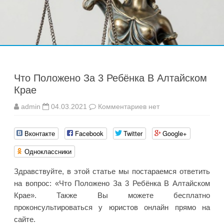
Перейти
к
содержимому
Что Положено За 3 Ребёнка В Алтайском
Крае
к
admin
04.03.2021
Комментариев
нет
записи
Что
Положено
Вконтакте
Facebook
Twitter
Google+
За
3
Ребёнка
Одноклассники
В
Алтайском
Крае
Здравствуйте, в этой статье мы постараемся ответить
на вопрос: «Что Положено За 3 Ребёнка В Алтайском
Крае». Также Вы можете бесплатно
проконсультироваться у юристов онлайн прямо на
сайте.