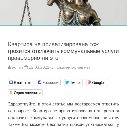
Перейти
к
содержимому
Квартира не приватизирована тсж
грозится отключить коммунальные услуги
правомерно ли это
к
admin
12.03.2021
Комментариев
нет
записи
Квартира
не
Вконтакте
Facebook
Twitter
Google+
приватизирована
тсж
грозится
Одноклассники
отключить
коммунальные
услуги
Здравствуйте, в этой статье мы постараемся ответить
правомерно
ли
на вопрос: «Квартира не приватизирована тсж грозится
это
отключить коммунальные услуги правомерно ли это».
Также Вы можете бесплатно проконсультироваться у