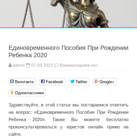
Перейти
к
содержимому
Единовременного Пособия При Рождении
Ребенка 2020
к
admin
07.03.2021
Комментариев
нет
записи
Единовременного
Пособия
Вконтакте
Facebook
Twitter
Google+
При
Рождении
Ребенка
Одноклассники
2020
Здравствуйте, в этой статье мы постараемся ответить
на вопрос: «Единовременного Пособия При Рождении
Ребенка 2020». Также Вы можете бесплатно
проконсультироваться у юристов онлайн прямо на
сайте.