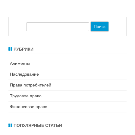
П
о
и
с
РУБРИКИ
к
Алименты
Наследование
Права потребителей
Трудовое право
Финансовое право
ПОПУЛЯРНЫЕ СТАТЬИ